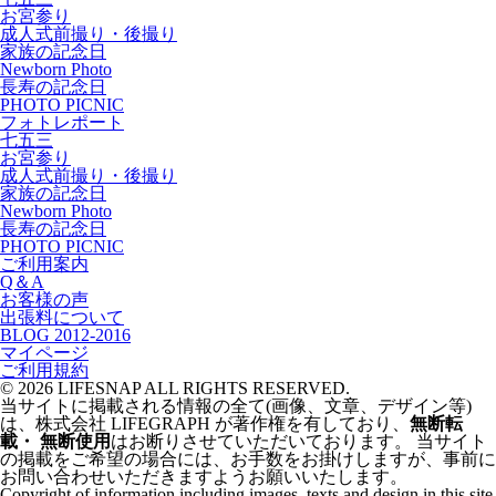
お宮参り
成人式
前撮り・後撮り
家族の記念日
Newborn Photo
長寿の記念日
PHOTO PICNIC
フォトレポート
七五三
お宮参り
成人式
前撮り・後撮り
家族の記念日
Newborn Photo
長寿の記念日
PHOTO PICNIC
ご利用案内
Q＆A
お客様の声
出張料について
BLOG 2012-2016
マイページ
ご利用規約
© 2026 LIFESNAP ALL RIGHTS RESERVED.
当サイトに掲載される情報の全て
(画像、文章、デザイン等)
は、
株式会社 LIFEGRAPH が
著作権を有しており、
無断転
載・ 無断使用
はお断りさせていただいております。
当サイト
の掲載を
ご希望の場合には、
お手数をお掛けしますが、
事前に
お問い合わせいただきますよう
お願いいたします。
Copyright of information
including images,
texts and design
in this site