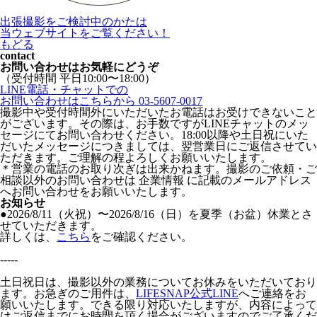
出張撮影をご検討中のかたは
当ウェブサイトをご覧ください！
もどる
contact
お問い合わせはお気軽にどうぞ
（受付時間 平日10:00〜18:00）
LINE電話・チャットでの
お問い合わせはこちらから
03-5607-0017
撮影中や受付時間外にいただいたお電話はお受けできないこと
がございます。その際は、お手数ですがLINEチャットのメッ
セージにてお問い合わせください。18:00以降や土日祝にいた
だいたメッセージにつきましては、翌営業日にご返信させてい
ただきます。ご理解の程よろしくお願いいたします。
＊営業の電話のお取り次ぎは出来かねます。撮影のご依頼・ご
相談以外のお問い合わせは 企業情報 に記載のメールアドレス
へお問い合わせをお願いいたします。
お知らせ
●2026/8/11（火祝）〜2026/8/16（日）を夏季（お盆）休業とさ
せていただきます。
詳しくは、
こちら
をご確認ください。
-----
土日祝日は、撮影以外の業務についてお休みをいただいており
ます。お急ぎのご用件は、
LIFESNAP公式LINE
へご連絡をお
願いいたします。できる限り対応いたしますが、内容によって
はご返信までにお時間を頂く場合がございますのでご了承くだ