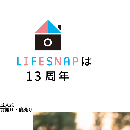
成人式
前撮り・後撮り