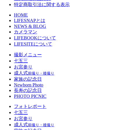
特定商取引法に関する表示
HOME
LIFESNAPとは
NEWS & BLOG
カメラマン
LIFEBOOKについて
LIFESITEについて
撮影メニュー
七五三
お宮参り
成人式
前撮り・後撮り
家族の記念日
Newborn Photo
長寿の記念日
PHOTO PICNIC
フォトレポート
七五三
お宮参り
成人式
前撮り・後撮り