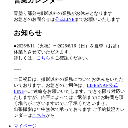
営業カレンダー
青塗り
部分=撮影以外の業務がお休みとなります
お急ぎのお問合せは
公式LINE
までお願いいたします
お知らせ
●2026/8/11（火祝）〜2026/8/16（日）を夏季（お盆）
休業とさせていただきます。
詳しくは、
こちら
をご確認ください。
-----
土日祝日は、撮影以外の業務についてお休みをいただ
いております。お急ぎのご用件は、
LIFESNAP公式
LINE
へご連絡をお願いいたします。できる限り対応い
たしますが、内容によってはご返信までにお時間を頂
く場合がございますのでご了承くださいませ。
出張撮影は年中無休で承っております
ご予約状況カレ
ンダーは
こちら
から
マイページ