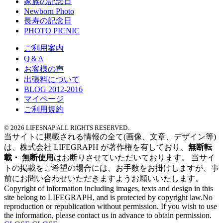
家族の記念日
Newborn Photo
長寿の記念日
PHOTO PICNIC
ご利用案内
Q＆A
お客様の声
出張料について
BLOG 2012-2016
マイページ
ご利用規約
© 2026 LIFESNAP ALL RIGHTS RESERVED.
当サイトに掲載される情報の全て
(画像、文章、デザイン等)
は、
株式会社 LIFEGRAPH が
著作権を有しており、
無断転
載・ 無断使用
はお断りさせていただいております。
当サイ
トの掲載を
ご希望の場合には、
お手数をお掛けしますが、
事
前にお問い合わせいただきますよう
お願いいたします。
Copyright of information
including images,
texts and design
in this
site
belong to LIFEGRAPH,
and is protected by copyright law.No
reproduction or
republication without permission.
If you wish to use
the information,
please contact us in
advance to obtain permission.