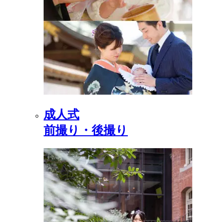
成人式
前撮り・後撮り