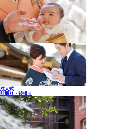
成人式
前撮り・後撮り