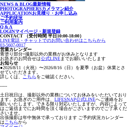
NEWS & BLOG
最新情報
PHOTOGRAPHERS
カメラマン紹介
APPLICATION
お見積り・お申し込み
ご予約状況
ご利用案内
Q & A
LOGIN
マイページ・新規登録
CONTACT
（受付時間 平日10:00-18:00）
LINE電話・チャットでの
お問い合わせはこちらから
03-5607-0017
営業カレンダー
青塗り
部分=撮影以外の業務がお休みとなります
お急ぎのお問合せは
公式LINE
までお願いいたします
お知らせ
●2026/8/11（火祝）〜2026/8/16（日）を夏季（お盆）休業とさ
せていただきます。
詳しくは、
こちら
をご確認ください。
-----
土日祝日は、撮影以外の業務についてお休みをいただいており
ます。お急ぎのご用件は、
LIFESNAP公式LINE
へご連絡をお
願いいたします。できる限り対応いたしますが、内容によって
はご返信までにお時間を頂く場合がございますのでご了承くだ
さいませ。
出張撮影は年中無休で承っております
ご予約状況カレンダー
は
こちら
から
マイページ