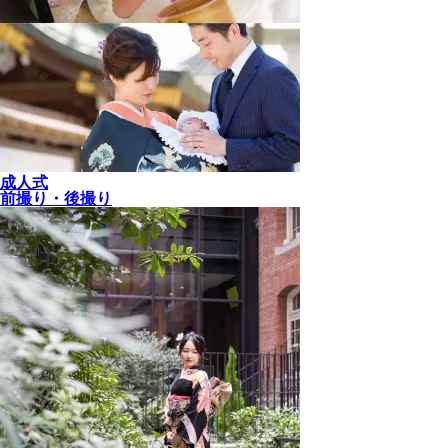
成人式
前撮り・後撮り