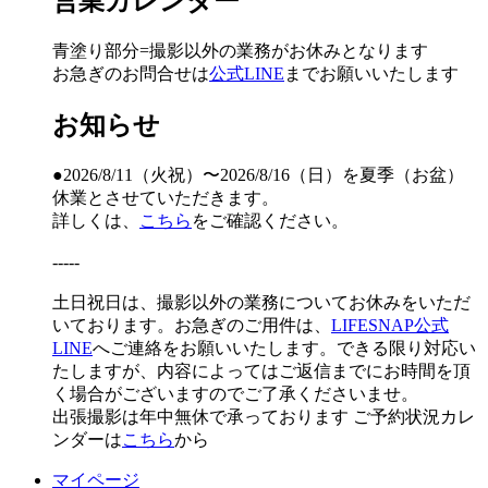
営業カレンダー
青塗り
部分=撮影以外の業務がお休みとなります
お急ぎのお問合せは
公式LINE
までお願いいたします
お知らせ
●2026/8/11（火祝）〜2026/8/16（日）を夏季（お盆）
休業とさせていただきます。
詳しくは、
こちら
をご確認ください。
-----
土日祝日は、撮影以外の業務についてお休みをいただ
いております。お急ぎのご用件は、
LIFESNAP公式
LINE
へご連絡をお願いいたします。できる限り対応い
たしますが、内容によってはご返信までにお時間を頂
く場合がございますのでご了承くださいませ。
出張撮影は年中無休で承っております
ご予約状況カレ
ンダーは
こちら
から
マイページ