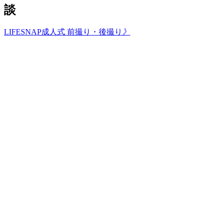
談
LIFESNAP成人式 前撮り・後撮り
》