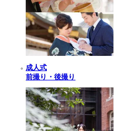
成人式
前撮り・後撮り