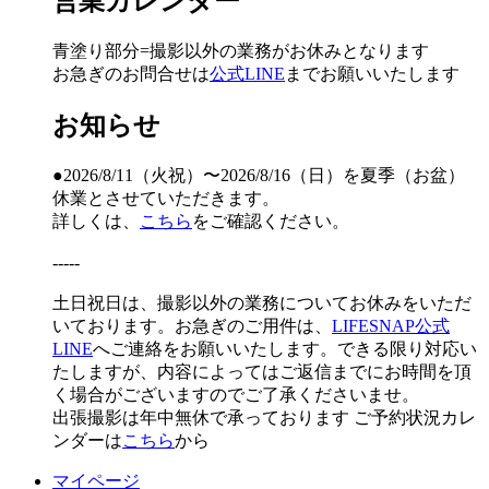
営業カレンダー
青塗り
部分=撮影以外の業務がお休みとなります
お急ぎのお問合せは
公式LINE
までお願いいたします
お知らせ
●2026/8/11（火祝）〜2026/8/16（日）を夏季（お盆）
休業とさせていただきます。
詳しくは、
こちら
をご確認ください。
-----
土日祝日は、撮影以外の業務についてお休みをいただ
いております。お急ぎのご用件は、
LIFESNAP公式
LINE
へご連絡をお願いいたします。できる限り対応い
たしますが、内容によってはご返信までにお時間を頂
く場合がございますのでご了承くださいませ。
出張撮影は年中無休で承っております
ご予約状況カレ
ンダーは
こちら
から
マイページ