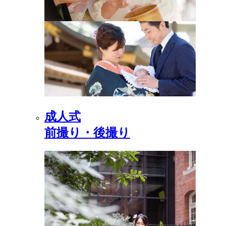
成人式
前撮り・後撮り