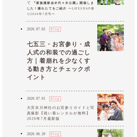
て
『家族撮影会＠代々木公園』開催しま
した！撮れたてをご紹介
〜LIFESNAP便
り2026年7月号〜
2026.
07.
02
七五三・お宮参り・成
人式の和装での過ごし
方｜着崩れを少なくす
る動き方とチェックポ
イント
2026.
07.
01
大宮氷川神社のお宮参りガイドと写
真撮影【祝い着レンタルが無料】
2026年7月最新版
2026.
06.
29