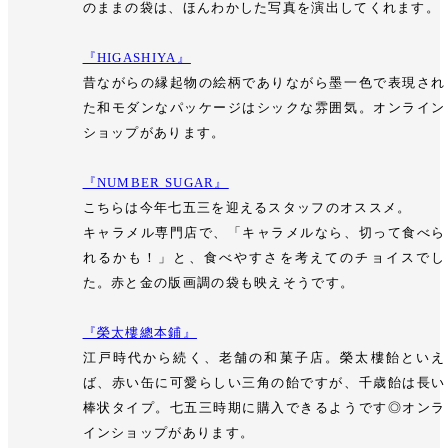
のままの袋は、ほんわかした写真を演出してくれます。
『HIGASHIYA』
昔ながらの縁起物の絵柄でありながら墨一色で表現され
た和モダンなパッケージはシックな雰囲気。オンライン
ショップがあります。
『NUMBER SUGAR』
こちらは今年七五三を迎えるスタッフのオススメ。
キャラメル専門店で、「キャラメルなら、切って食べら
れるかも！」と、食べやすさを考えてのチョイスでし
た。赤と金の版画調の袋も映えそうです。
『榮太樓總本鋪』
江戸時代から続く、老舗の和菓子店。榮太樓飴といえ
ば、赤い缶に可愛らしい三角の飴ですが、千歳飴は長い
棒状タイプ。七五三時期に購入できるようです◎オンラ
インショップがあります。