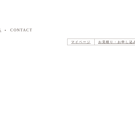
S
CONTACT
マイページ
お見積り・お申し込