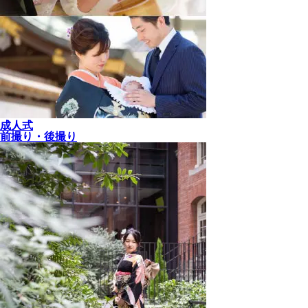
成人式
前撮り・後撮り