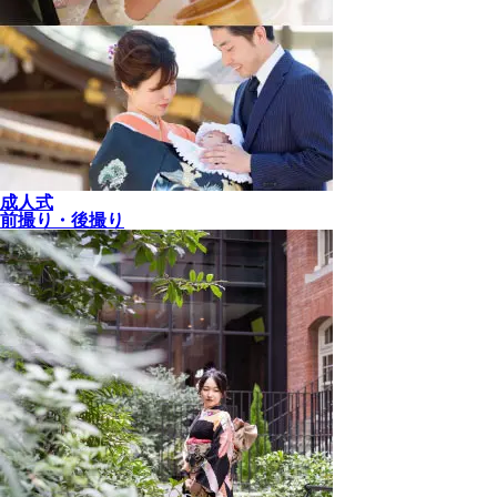
成人式
前撮り・後撮り