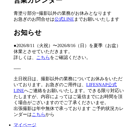
営業カレンダー
青塗り
部分=撮影以外の業務がお休みとなります
お急ぎのお問合せは
公式LINE
までお願いいたします
お知らせ
●2026/8/11（火祝）〜2026/8/16（日）を夏季（お盆）
休業とさせていただきます。
詳しくは、
こちら
をご確認ください。
-----
土日祝日は、撮影以外の業務についてお休みをいただ
いております。お急ぎのご用件は、
LIFESNAP公式
LINE
へご連絡をお願いいたします。できる限り対応い
たしますが、内容によってはご返信までにお時間を頂
く場合がございますのでご了承くださいませ。
出張撮影は年中無休で承っております
ご予約状況カレ
ンダーは
こちら
から
マイページ