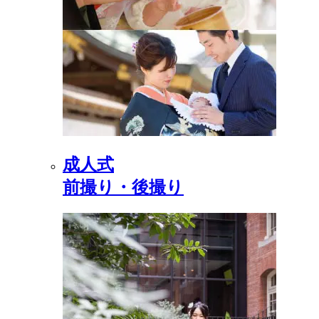
成人式
前撮り・後撮り