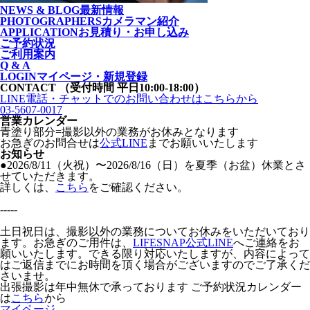
NEWS & BLOG
最新情報
PHOTOGRAPHERS
カメラマン紹介
APPLICATION
お見積り・お申し込み
ご予約状況
ご利用案内
Q & A
LOGIN
マイページ・新規登録
CONTACT
（受付時間 平日10:00-18:00）
LINE電話・チャットでの
お問い合わせはこちらから
03-5607-0017
営業カレンダー
青塗り
部分=撮影以外の業務がお休みとなります
お急ぎのお問合せは
公式LINE
までお願いいたします
お知らせ
●2026/8/11（火祝）〜2026/8/16（日）を夏季（お盆）休業とさ
せていただきます。
詳しくは、
こちら
をご確認ください。
-----
土日祝日は、撮影以外の業務についてお休みをいただいており
ます。お急ぎのご用件は、
LIFESNAP公式LINE
へご連絡をお
願いいたします。できる限り対応いたしますが、内容によって
はご返信までにお時間を頂く場合がございますのでご了承くだ
さいませ。
出張撮影は年中無休で承っております
ご予約状況カレンダー
は
こちら
から
マイページ