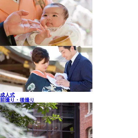
成人式
前撮り・後撮り