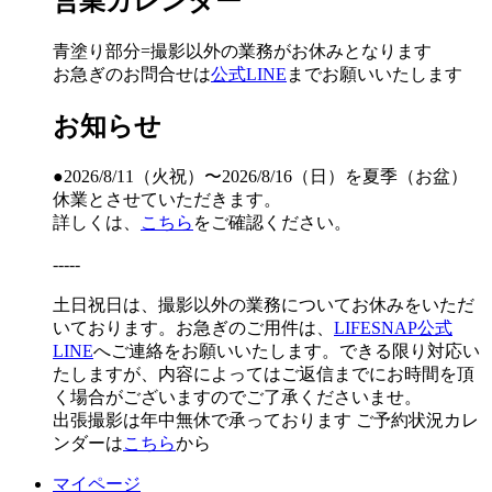
営業カレンダー
青塗り
部分=撮影以外の業務がお休みとなります
お急ぎのお問合せは
公式LINE
までお願いいたします
お知らせ
●2026/8/11（火祝）〜2026/8/16（日）を夏季（お盆）
休業とさせていただきます。
詳しくは、
こちら
をご確認ください。
-----
土日祝日は、撮影以外の業務についてお休みをいただ
いております。お急ぎのご用件は、
LIFESNAP公式
LINE
へご連絡をお願いいたします。できる限り対応い
たしますが、内容によってはご返信までにお時間を頂
く場合がございますのでご了承くださいませ。
出張撮影は年中無休で承っております
ご予約状況カレ
ンダーは
こちら
から
マイページ