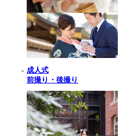
成人式
前撮り・後撮り