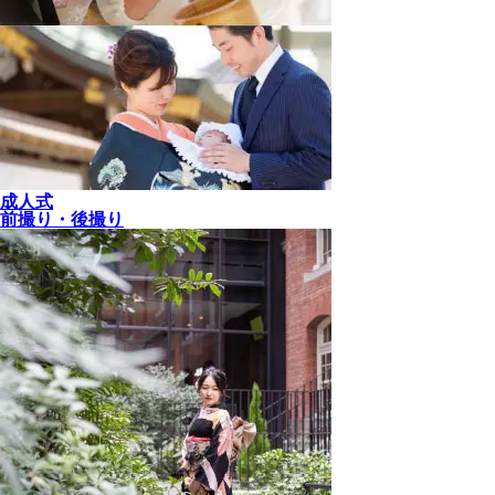
成人式
前撮り・後撮り