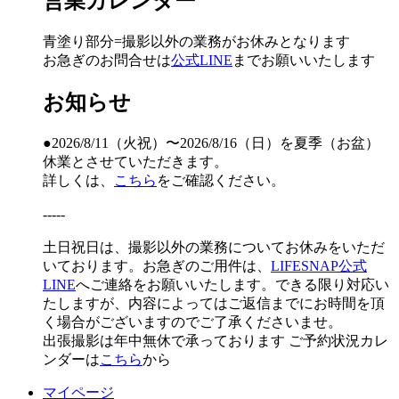
営業カレンダー
青塗り
部分=撮影以外の業務がお休みとなります
お急ぎのお問合せは
公式LINE
までお願いいたします
お知らせ
●2026/8/11（火祝）〜2026/8/16（日）を夏季（お盆）
休業とさせていただきます。
詳しくは、
こちら
をご確認ください。
-----
土日祝日は、撮影以外の業務についてお休みをいただ
いております。お急ぎのご用件は、
LIFESNAP公式
LINE
へご連絡をお願いいたします。できる限り対応い
たしますが、内容によってはご返信までにお時間を頂
く場合がございますのでご了承くださいませ。
出張撮影は年中無休で承っております
ご予約状況カレ
ンダーは
こちら
から
マイページ