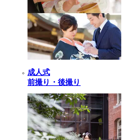
成人式
前撮り・後撮り