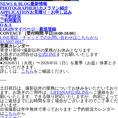
NEWS & BLOG
最新情報
PHOTOGRAPHERS
カメラマン紹介
APPLICATION
お見積り・お申し込み
ご予約状況
ご利用案内
Q & A
LOGIN
マイページ・新規登録
CONTACT
（受付時間 平日10:00-18:00）
LINE電話・チャットでの
お問い合わせはこちらから
03-5607-0017
営業カレンダー
青塗り
部分=撮影以外の業務がお休みとなります
お急ぎのお問合せは
公式LINE
までお願いいたします
お知らせ
●2026/8/11（火祝）〜2026/8/16（日）を夏季（お盆）休業とさ
せていただきます。
詳しくは、
こちら
をご確認ください。
-----
土日祝日は、撮影以外の業務についてお休みをいただいており
ます。お急ぎのご用件は、
LIFESNAP公式LINE
へご連絡をお
願いいたします。できる限り対応いたしますが、内容によって
はご返信までにお時間を頂く場合がございますのでご了承くだ
さいませ。
出張撮影は年中無休で承っております
ご予約状況カレンダー
は
こちら
から
マイページ