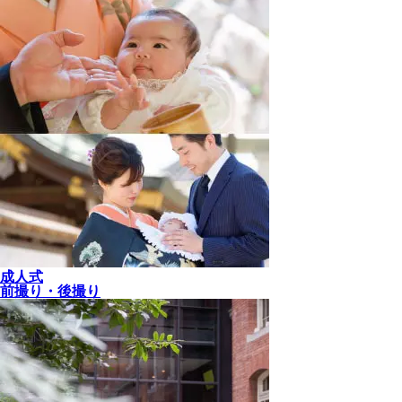
成人式
前撮り・後撮り