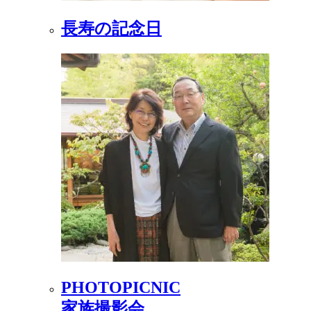
長寿の記念日
PHOTOPICNIC
家族撮影会