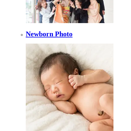
Newborn Photo