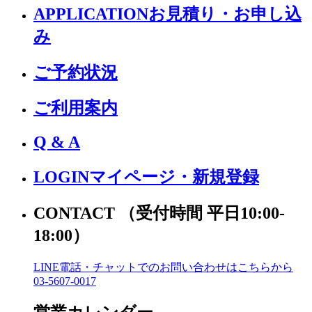
APPLICATION
お見積り・お申し込
み
ご予約状況
ご利用案内
Q & A
LOGIN
マイページ・新規登録
CONTACT
（受付時間 平日10:00-
18:00）
LINE電話・チャットでの
お問い合わせはこちらから
03-5607-0017