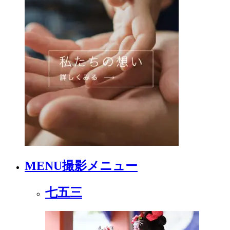
MENU
撮影メニュー
七五三