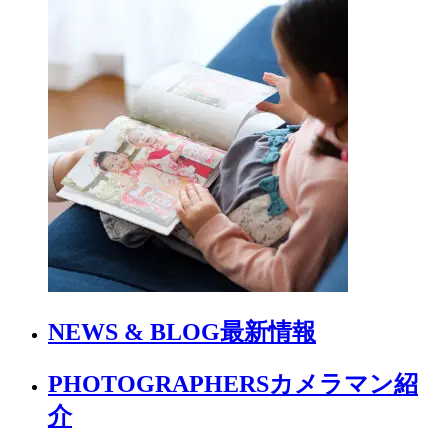
NEWS & BLOG
最新情報
PHOTOGRAPHERS
カメラマン紹
介