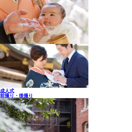
成人式
前撮り・後撮り