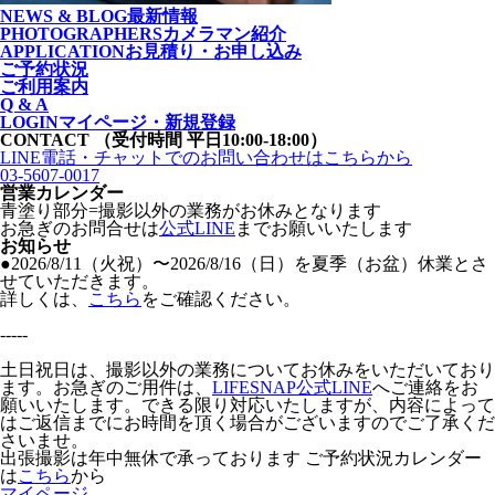
NEWS & BLOG
最新情報
PHOTOGRAPHERS
カメラマン紹介
APPLICATION
お見積り・お申し込み
ご予約状況
ご利用案内
Q & A
LOGIN
マイページ・新規登録
CONTACT
（受付時間 平日10:00-18:00）
LINE電話・チャットでの
お問い合わせはこちらから
03-5607-0017
営業カレンダー
青塗り
部分=撮影以外の業務がお休みとなります
お急ぎのお問合せは
公式LINE
までお願いいたします
お知らせ
●2026/8/11（火祝）〜2026/8/16（日）を夏季（お盆）休業とさ
せていただきます。
詳しくは、
こちら
をご確認ください。
-----
土日祝日は、撮影以外の業務についてお休みをいただいており
ます。お急ぎのご用件は、
LIFESNAP公式LINE
へご連絡をお
願いいたします。できる限り対応いたしますが、内容によって
はご返信までにお時間を頂く場合がございますのでご了承くだ
さいませ。
出張撮影は年中無休で承っております
ご予約状況カレンダー
は
こちら
から
マイページ