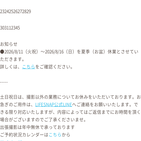
23
24
25
26
27
28
29
30
31
1
2
3
4
5
お知らせ
●2026/8/11（火祝）〜2026/8/16（日）を夏季（お盆）休業とさせてい
ただきます。
詳しくは、
こちら
をご確認ください。
-----
土日祝日は、撮影以外の業務についてお休みをいただいております。お
急ぎのご用件は、
LIFESNAP公式LINE
へご連絡をお願いいたします。で
きる限り対応いたしますが、内容によってはご返信までにお時間を頂く
場合がございますのでご了承くださいませ。
出張撮影は年中無休で承っております
ご予約状況カレンダーは
こちら
から