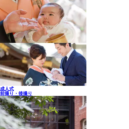
成人式
前撮り・後撮り