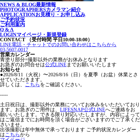
NEWS & BLOG
最新情報
PHOTOGRAPHERS
カメラマン紹介
APPLICATION
お見積り・お申し込み
ご予約状況
ご利用案内
Q & A
LOGIN
マイページ・新規登録
CONTACT
（受付時間 平日10:00-18:00）
LINE電話・チャットでの
お問い合わせはこちらから
03-5607-0017
営業カレンダー
青塗り
部分=撮影以外の業務がお休みとなります
お急ぎのお問合せは
公式LINE
までお願いいたします
お知らせ
●2026/8/11（火祝）〜2026/8/16（日）を夏季（お盆）休業とさ
せていただきます。
詳しくは、
こちら
をご確認ください。
-----
土日祝日は、撮影以外の業務についてお休みをいただいており
ます。お急ぎのご用件は、
LIFESNAP公式LINE
へご連絡をお
願いいたします。できる限り対応いたしますが、内容によって
はご返信までにお時間を頂く場合がございますのでご了承くだ
さいませ。
出張撮影は年中無休で承っております
ご予約状況カレンダー
は
こちら
から
マイページ