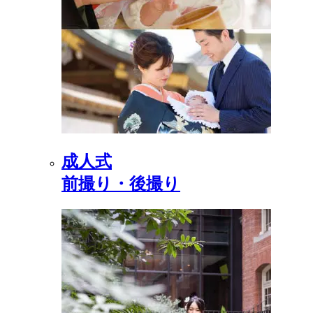
成人式
前撮り・後撮り