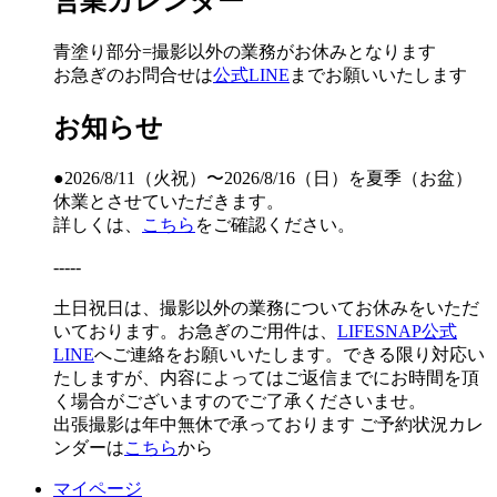
営業カレンダー
青塗り
部分=撮影以外の業務がお休みとなります
お急ぎのお問合せは
公式LINE
までお願いいたします
お知らせ
●2026/8/11（火祝）〜2026/8/16（日）を夏季（お盆）
休業とさせていただきます。
詳しくは、
こちら
をご確認ください。
-----
土日祝日は、撮影以外の業務についてお休みをいただ
いております。お急ぎのご用件は、
LIFESNAP公式
LINE
へご連絡をお願いいたします。できる限り対応い
たしますが、内容によってはご返信までにお時間を頂
く場合がございますのでご了承くださいませ。
出張撮影は年中無休で承っております
ご予約状況カレ
ンダーは
こちら
から
マイページ