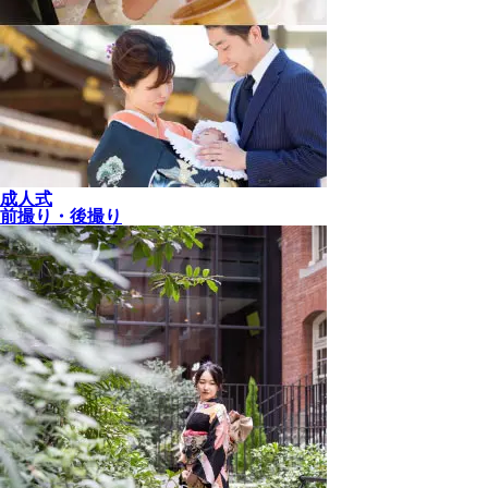
成人式
前撮り・後撮り