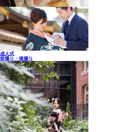
成人式
前撮り・後撮り