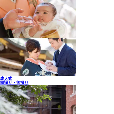
成人式
前撮り・後撮り