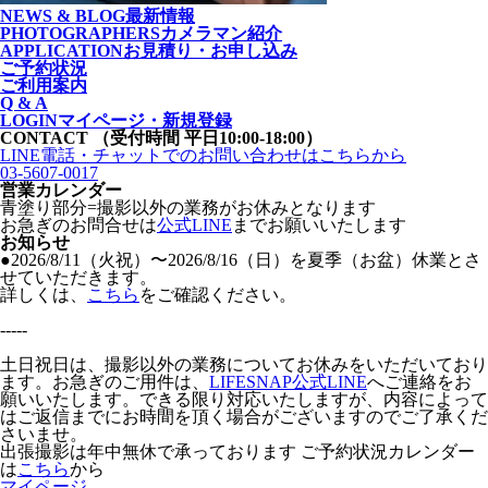
NEWS & BLOG
最新情報
PHOTOGRAPHERS
カメラマン紹介
APPLICATION
お見積り・お申し込み
ご予約状況
ご利用案内
Q & A
LOGIN
マイページ・新規登録
CONTACT
（受付時間 平日10:00-18:00）
LINE電話・チャットでの
お問い合わせはこちらから
03-5607-0017
営業カレンダー
青塗り
部分=撮影以外の業務がお休みとなります
お急ぎのお問合せは
公式LINE
までお願いいたします
お知らせ
●2026/8/11（火祝）〜2026/8/16（日）を夏季（お盆）休業とさ
せていただきます。
詳しくは、
こちら
をご確認ください。
-----
土日祝日は、撮影以外の業務についてお休みをいただいており
ます。お急ぎのご用件は、
LIFESNAP公式LINE
へご連絡をお
願いいたします。できる限り対応いたしますが、内容によって
はご返信までにお時間を頂く場合がございますのでご了承くだ
さいませ。
出張撮影は年中無休で承っております
ご予約状況カレンダー
は
こちら
から
マイページ