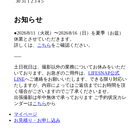
30
31
1
2
3
4
5
お知らせ
●2026/8/11（火祝）〜2026/8/16（日）を夏季（お盆）
休業とさせていただきます。
詳しくは、
こちら
をご確認ください。
-----
土日祝日は、撮影以外の業務についてお休みをいただ
いております。お急ぎのご用件は、
LIFESNAP公式
LINE
へご連絡をお願いいたします。できる限り対応い
たしますが、内容によってはご返信までにお時間を頂
く場合がございますのでご了承くださいませ。
出張撮影は年中無休で承っております
ご予約状況カレ
ンダーは
こちら
から
マイページ
お見積り・お申し込み