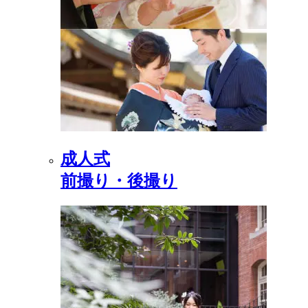
成人式
前撮り・後撮り