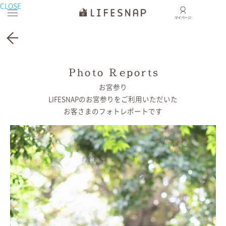
CLOSE
Photo Reports
2024.12
Photo Reports
お宮参りの出張撮影
井草八幡宮／東京都／杉並区
お宮参り
LIFESNAPの
お宮参りをご利用いただいた
お客さまの
フォトレポートです