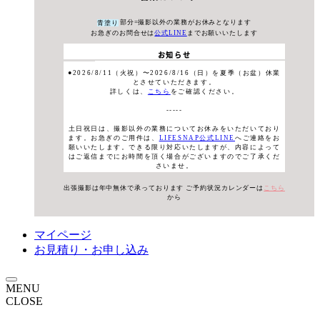
部分=撮影以外の業務がお休みとなります
青塗り
お急ぎのお問合せは
公式LINE
までお願いいたします
お知らせ
●2026/8/11（火祝）〜2026/8/16（日）を夏季（お盆）休業
とさせていただきます。
詳しくは、
こちら
をご確認ください。
-----
土日祝日は、撮影以外の業務についてお休みをいただいており
ます。お急ぎのご用件は、
LIFESNAP公式LINE
へご連絡をお
願いいたします。できる限り対応いたしますが、内容によって
はご返信までにお時間を頂く場合がございますのでご了承くだ
さいませ。
出張撮影は年中無休で承っております
ご予約状況カレンダーは
こちら
から
マイページ
お見積り・お申し込み
MENU
CLOSE