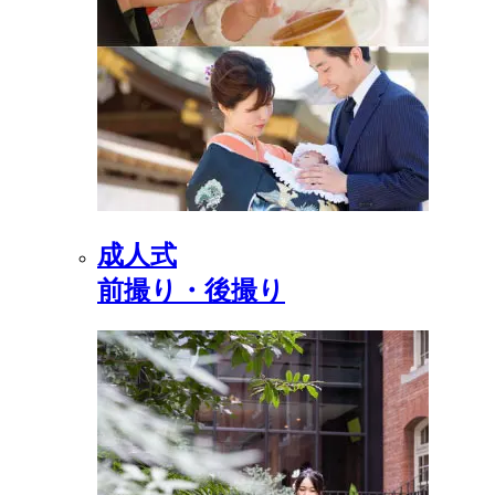
成人式
前撮り・後撮り