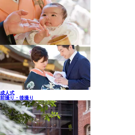
成人式
前撮り・後撮り