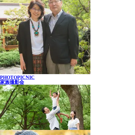
PHOTOPICNIC
家族撮影会