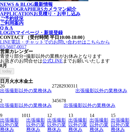
NEWS & BLOG
最新情報
PHOTOGRAPHERS
カメラマン紹介
APPLICATION
お見積り・お申し込み
ご予約状況
ご利用案内
Q & A
LOGIN
マイページ・新規登録
CONTACT
（受付時間 平日10:00-18:00）
LINE電話・チャットでの
お問い合わせはこちらから
03-5607-0017
営業カレンダー
青塗り
部分=撮影以外の業務がお休みとなります
お急ぎのお問合せは
公式LINE
までお願いいたします
8月
today
日
月
火
水
木
金
土
26
27
28
29
30
31
1
出張撮影以外の業務休み
出張撮影以外の業務休み
2
3
4
5
6
7
8
出張撮影以外の業務休み
出張撮影以外の業務休み
9
10
11
12
13
14
15
出張撮影
出張撮影
出張撮影
出張撮影
出張撮影
出張撮影
以外の業
以外の業
以外の業
以外の業
以外の業
以外の業
務休み
務休み
務休み
務休み
務休み
務休み