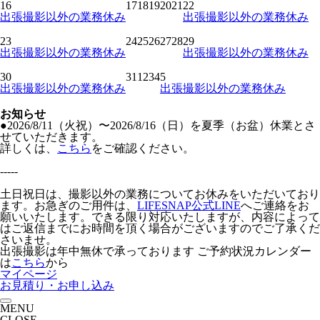
16
17
18
19
20
21
22
出張撮影以外の業務休み
出張撮影以外の業務休み
23
24
25
26
27
28
29
出張撮影以外の業務休み
出張撮影以外の業務休み
30
31
1
2
3
4
5
出張撮影以外の業務休み
出張撮影以外の業務休み
お知らせ
●2026/8/11（火祝）〜2026/8/16（日）を夏季（お盆）休業とさ
せていただきます。
詳しくは、
こちら
をご確認ください。
-----
土日祝日は、撮影以外の業務についてお休みをいただいており
ます。お急ぎのご用件は、
LIFESNAP公式LINE
へご連絡をお
願いいたします。できる限り対応いたしますが、内容によって
はご返信までにお時間を頂く場合がございますのでご了承くだ
さいませ。
出張撮影は年中無休で承っております
ご予約状況カレンダー
は
こちら
から
マイページ
お見積り・お申し込み
MENU
CLOSE