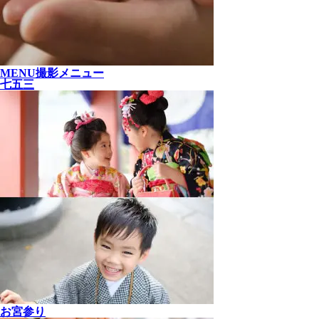
MENU
撮影メニュー
七五三
お宮参り