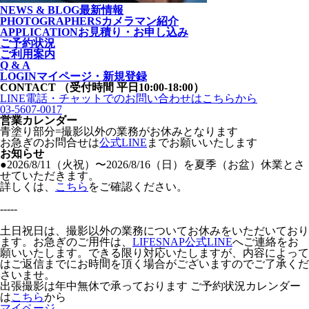
NEWS & BLOG
最新情報
PHOTOGRAPHERS
カメラマン紹介
APPLICATION
お見積り・お申し込み
ご予約状況
ご利用案内
Q & A
LOGIN
マイページ・新規登録
CONTACT
（受付時間 平日10:00-18:00）
LINE電話・チャットでの
お問い合わせはこちらから
03-5607-0017
営業カレンダー
青塗り
部分=撮影以外の業務がお休みとなります
お急ぎのお問合せは
公式LINE
までお願いいたします
お知らせ
●2026/8/11（火祝）〜2026/8/16（日）を夏季（お盆）休業とさ
せていただきます。
詳しくは、
こちら
をご確認ください。
-----
土日祝日は、撮影以外の業務についてお休みをいただいており
ます。お急ぎのご用件は、
LIFESNAP公式LINE
へご連絡をお
願いいたします。できる限り対応いたしますが、内容によって
はご返信までにお時間を頂く場合がございますのでご了承くだ
さいませ。
出張撮影は年中無休で承っております
ご予約状況カレンダー
は
こちら
から
マイページ