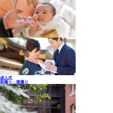
成人式
前撮り・後撮り