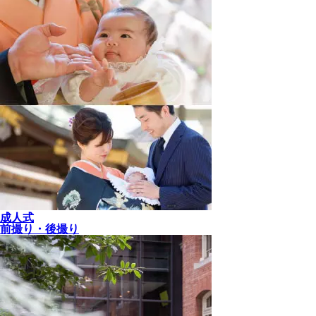
成人式
前撮り・後撮り