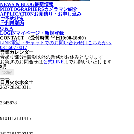
NEWS & BLOG
最新情報
PHOTOGRAPHERS
カメラマン紹介
APPLICATION
お見積り・お申し込み
ご予約状況
ご利用案内
Q & A
LOGIN
マイページ・新規登録
CONTACT
（受付時間 平日10:00-18:00）
LINE電話・チャットでの
お問い合わせはこちらから
03-5607-0017
営業カレンダー
青塗り
部分=撮影以外の業務がお休みとなります
お急ぎのお問合せは
公式LINE
までお願いいたします
8月
today
日
月
火
水
木
金
土
26
27
28
29
30
31
1
2
3
4
5
6
7
8
9
10
11
12
13
14
15
16
17
18
19
20
21
22