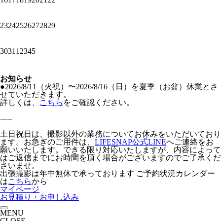
23
24
25
26
27
28
29
30
31
1
2
3
4
5
お知らせ
●2026/8/11（火祝）〜2026/8/16（日）を夏季（お盆）休業とさ
せていただきます。
詳しくは、
こちら
をご確認ください。
-----
土日祝日は、撮影以外の業務についてお休みをいただいており
ます。お急ぎのご用件は、
LIFESNAP公式LINE
へご連絡をお
願いいたします。できる限り対応いたしますが、内容によって
はご返信までにお時間を頂く場合がございますのでご了承くだ
さいませ。
出張撮影は年中無休で承っております
ご予約状況カレンダー
は
こちら
から
マイページ
お見積り・お申し込み
MENU
CLOSE