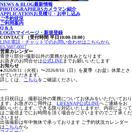
NEWS & BLOG
最新情報
PHOTOGRAPHERS
カメラマン紹介
APPLICATION
お見積り・お申し込み
ご予約状況
ご利用案内
Q & A
LOGIN
マイページ・新規登録
CONTACT
（受付時間 平日10:00-18:00）
LINE電話・チャットでの
お問い合わせはこちらから
03-5607-0017
営業カレンダー
青塗り
部分=撮影以外の業務がお休みとなります
お急ぎのお問合せは
公式LINE
までお願いいたします
お知らせ
●2026/8/11（火祝）〜2026/8/16（日）を夏季（お盆）休業とさ
せていただきます。
詳しくは、
こちら
をご確認ください。
-----
土日祝日は、撮影以外の業務についてお休みをいただいており
ます。お急ぎのご用件は、
LIFESNAP公式LINE
へご連絡をお
願いいたします。できる限り対応いたしますが、内容によって
はご返信までにお時間を頂く場合がございますのでご了承くだ
さいませ。
出張撮影は年中無休で承っております
ご予約状況カレンダー
は
こちら
から
マイページ