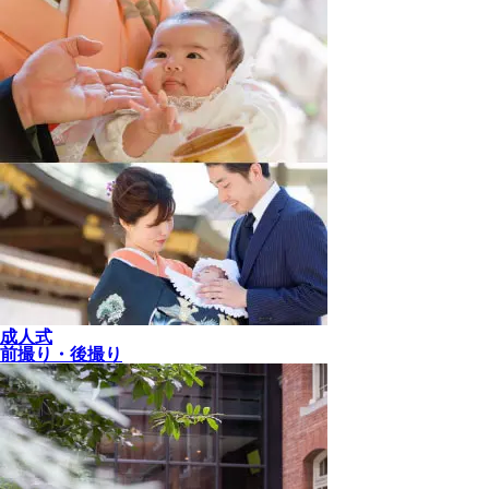
成人式
前撮り・後撮り