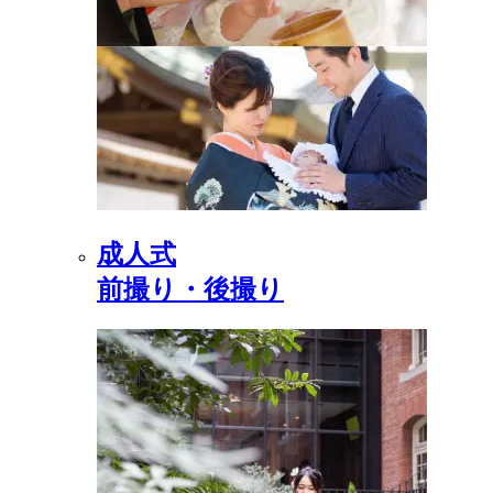
成人式
前撮り・後撮り