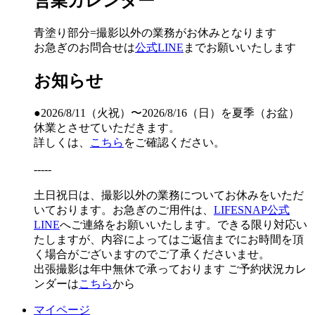
営業カレンダー
青塗り
部分=撮影以外の業務がお休みとなります
お急ぎのお問合せは
公式LINE
までお願いいたします
お知らせ
●2026/8/11（火祝）〜2026/8/16（日）を夏季（お盆）
休業とさせていただきます。
詳しくは、
こちら
をご確認ください。
-----
土日祝日は、撮影以外の業務についてお休みをいただ
いております。お急ぎのご用件は、
LIFESNAP公式
LINE
へご連絡をお願いいたします。できる限り対応い
たしますが、内容によってはご返信までにお時間を頂
く場合がございますのでご了承くださいませ。
出張撮影は年中無休で承っております
ご予約状況カレ
ンダーは
こちら
から
マイページ