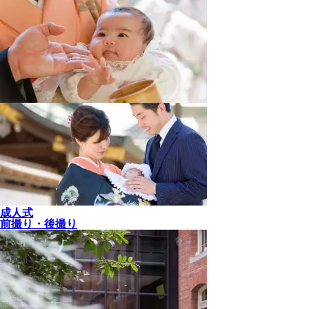
成人式
前撮り・後撮り