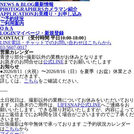
NEWS & BLOG
最新情報
PHOTOGRAPHERS
カメラマン紹介
APPLICATION
お見積り・お申し込み
ご予約状況
ご利用案内
Q & A
LOGIN
マイページ・新規登録
CONTACT
（受付時間 平日10:00-18:00）
LINE電話・チャットでの
お問い合わせはこちらから
03-5607-0017
営業カレンダー
青塗り
部分=撮影以外の業務がお休みとなります
お急ぎのお問合せは
公式LINE
までお願いいたします
お知らせ
●2026/8/11（火祝）〜2026/8/16（日）を夏季（お盆）休業とさ
せていただきます。
詳しくは、
こちら
をご確認ください。
-----
土日祝日は、撮影以外の業務についてお休みをいただいており
ます。お急ぎのご用件は、
LIFESNAP公式LINE
へご連絡をお
願いいたします。できる限り対応いたしますが、内容によって
はご返信までにお時間を頂く場合がございますのでご了承くだ
さいませ。
出張撮影は年中無休で承っております
ご予約状況カレンダー
は
こちら
から
マイページ