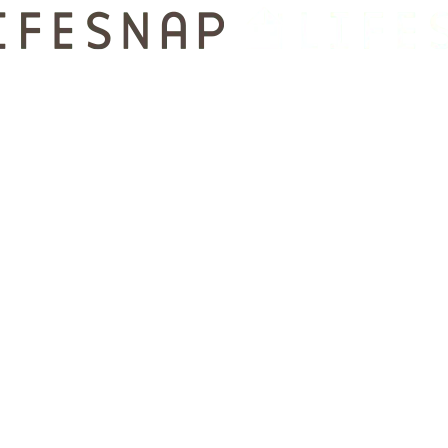
Photo Reports
2022.01
成人式前撮り・後撮りロケーション撮影
小石川後楽園／東京都／文京区