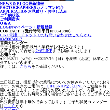
NEWS & BLOG
最新情報
PHOTOGRAPHERS
カメラマン紹介
APPLICATION
お見積り・お申し込み
ご予約状況
ご利用案内
Q & A
LOGIN
マイページ・新規登録
CONTACT
（受付時間 平日10:00-18:00）
LINE電話・チャットでの
お問い合わせはこちらから
03-5607-0017
営業カレンダー
青塗り
部分=撮影以外の業務がお休みとなります
お急ぎのお問合せは
公式LINE
までお願いいたします
お知らせ
●2026/8/11（火祝）〜2026/8/16（日）を夏季（お盆）休業とさ
せていただきます。
詳しくは、
こちら
をご確認ください。
-----
土日祝日は、撮影以外の業務についてお休みをいただいており
ます。お急ぎのご用件は、
LIFESNAP公式LINE
へご連絡をお
願いいたします。できる限り対応いたしますが、内容によって
はご返信までにお時間を頂く場合がございますのでご了承くだ
さいませ。
出張撮影は年中無休で承っております
ご予約状況カレンダー
は
こちら
から
マイページ