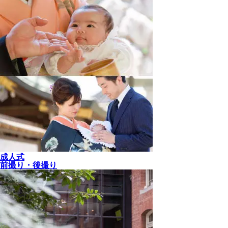
成人式
前撮り・後撮り