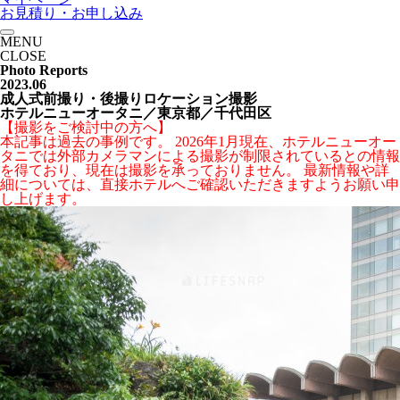
お見積り・お申し込み
MENU
CLOSE
Photo Reports
2023.06
成人式前撮り・後撮りロケーション撮影
ホテルニューオータニ／東京都／千代田区
【撮影をご検討中の方へ】
本記事は過去の事例です。 2026年1月現在、ホテルニューオー
タニでは外部カメラマンによる撮影が制限されているとの情報
を得ており、現在は撮影を承っておりません。 最新情報や詳
細については、直接ホテルへご確認いただきますようお願い申
し上げます。