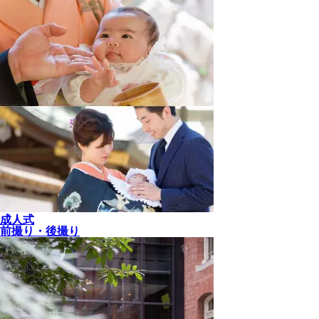
成人式
前撮り・後撮り