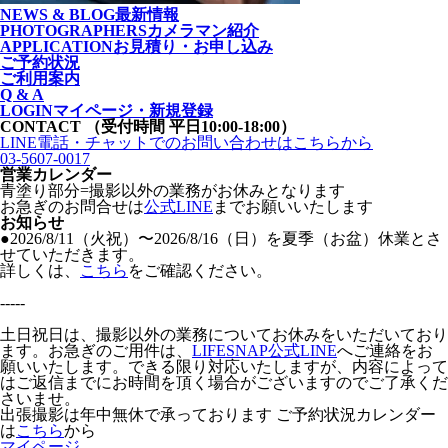
NEWS & BLOG
最新情報
PHOTOGRAPHERS
カメラマン紹介
APPLICATION
お見積り・お申し込み
ご予約状況
ご利用案内
Q & A
LOGIN
マイページ・新規登録
CONTACT
（受付時間 平日10:00-18:00）
LINE電話・チャットでの
お問い合わせはこちらから
03-5607-0017
営業カレンダー
青塗り
部分=撮影以外の業務がお休みとなります
お急ぎのお問合せは
公式LINE
までお願いいたします
お知らせ
●2026/8/11（火祝）〜2026/8/16（日）を夏季（お盆）休業とさ
せていただきます。
詳しくは、
こちら
をご確認ください。
-----
土日祝日は、撮影以外の業務についてお休みをいただいており
ます。お急ぎのご用件は、
LIFESNAP公式LINE
へご連絡をお
願いいたします。できる限り対応いたしますが、内容によって
はご返信までにお時間を頂く場合がございますのでご了承くだ
さいませ。
出張撮影は年中無休で承っております
ご予約状況カレンダー
は
こちら
から
マイページ