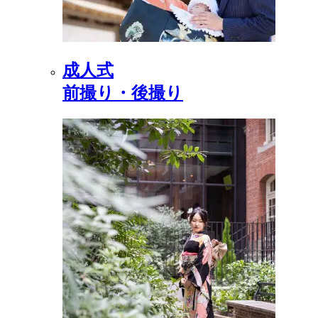
成人式
前撮り・後撮り