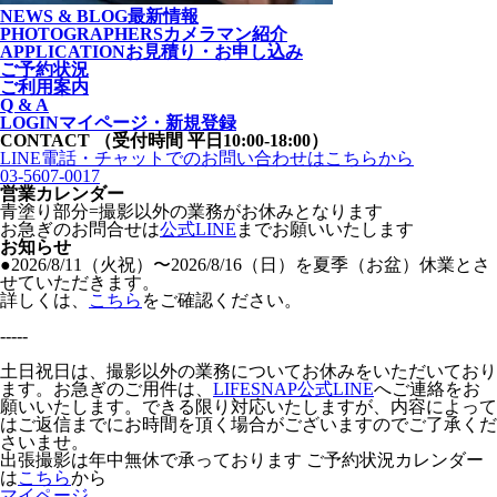
NEWS & BLOG
最新情報
PHOTOGRAPHERS
カメラマン紹介
APPLICATION
お見積り・お申し込み
ご予約状況
ご利用案内
Q & A
LOGIN
マイページ・新規登録
CONTACT
（受付時間 平日10:00-18:00）
LINE電話・チャットでの
お問い合わせはこちらから
03-5607-0017
営業カレンダー
青塗り
部分=撮影以外の業務がお休みとなります
お急ぎのお問合せは
公式LINE
までお願いいたします
お知らせ
●2026/8/11（火祝）〜2026/8/16（日）を夏季（お盆）休業とさ
せていただきます。
詳しくは、
こちら
をご確認ください。
-----
土日祝日は、撮影以外の業務についてお休みをいただいており
ます。お急ぎのご用件は、
LIFESNAP公式LINE
へご連絡をお
願いいたします。できる限り対応いたしますが、内容によって
はご返信までにお時間を頂く場合がございますのでご了承くだ
さいませ。
出張撮影は年中無休で承っております
ご予約状況カレンダー
は
こちら
から
マイページ