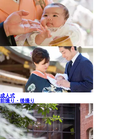
成人式
前撮り・後撮り