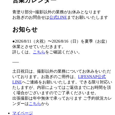
営業カレンダー
青塗り
部分=撮影以外の業務がお休みとなります
お急ぎのお問合せは
公式LINE
までお願いいたします
お知らせ
●2026/8/11（火祝）〜2026/8/16（日）を夏季（お盆）
休業とさせていただきます。
詳しくは、
こちら
をご確認ください。
-----
土日祝日は、撮影以外の業務についてお休みをいただ
いております。お急ぎのご用件は、
LIFESNAP公式
LINE
へご連絡をお願いいたします。できる限り対応い
たしますが、内容によってはご返信までにお時間を頂
く場合がございますのでご了承くださいませ。
出張撮影は年中無休で承っております
ご予約状況カレ
ンダーは
こちら
から
マイページ