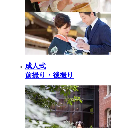
成人式
前撮り・後撮り