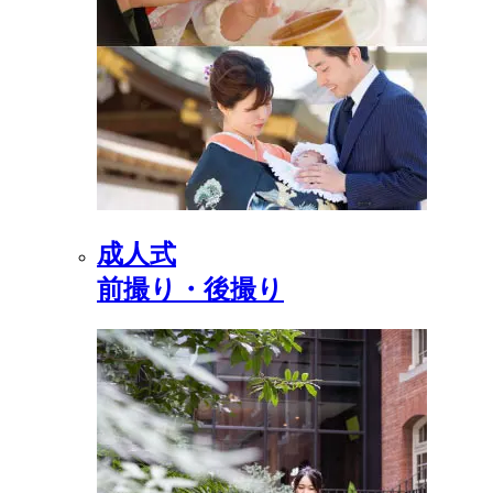
成人式
前撮り・後撮り