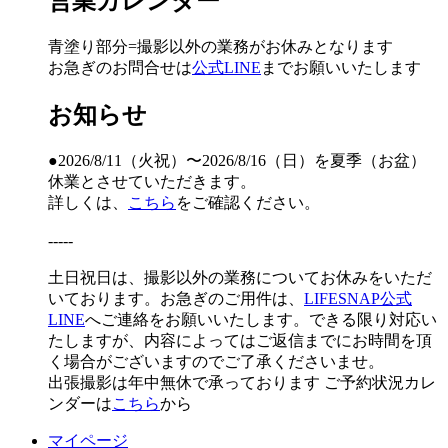
営業カレンダー
青塗り
部分=撮影以外の業務がお休みとなります
お急ぎのお問合せは
公式LINE
までお願いいたします
お知らせ
●2026/8/11（火祝）〜2026/8/16（日）を夏季（お盆）
休業とさせていただきます。
詳しくは、
こちら
をご確認ください。
-----
土日祝日は、撮影以外の業務についてお休みをいただ
いております。お急ぎのご用件は、
LIFESNAP公式
LINE
へご連絡をお願いいたします。できる限り対応い
たしますが、内容によってはご返信までにお時間を頂
く場合がございますのでご了承くださいませ。
出張撮影は年中無休で承っております
ご予約状況カレ
ンダーは
こちら
から
マイページ