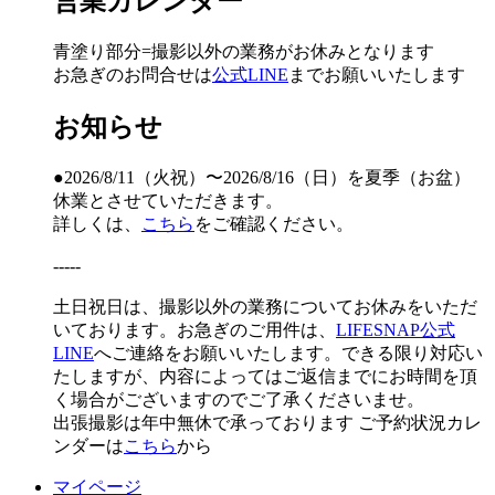
営業カレンダー
青塗り
部分=撮影以外の業務がお休みとなります
お急ぎのお問合せは
公式LINE
までお願いいたします
お知らせ
●2026/8/11（火祝）〜2026/8/16（日）を夏季（お盆）
休業とさせていただきます。
詳しくは、
こちら
をご確認ください。
-----
土日祝日は、撮影以外の業務についてお休みをいただ
いております。お急ぎのご用件は、
LIFESNAP公式
LINE
へご連絡をお願いいたします。できる限り対応い
たしますが、内容によってはご返信までにお時間を頂
く場合がございますのでご了承くださいませ。
出張撮影は年中無休で承っております
ご予約状況カレ
ンダーは
こちら
から
マイページ