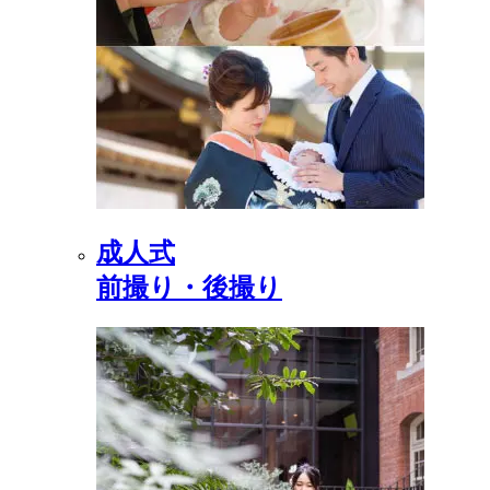
成人式
前撮り・後撮り