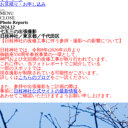
お見積り・お申し込み
MENU
CLOSE
Photo Reports
2024.12
七五三の出張撮影
日枝神社／東京都／千代田区
【日枝神社の改修工事に伴う参拝・撮影への影響について】
日枝神社では、令和8年(2026年)3月より
御鎮座550周年奉祝事業の一環として、
神門および北回廊の改修工事が執り行われています。
これに伴い、当フォトレポートでご紹介している
一部のスポットでは、
現在撮影が制限されている可能性がございます。
詳しくは
こちらのブログ
をご一読ください。
また、参拝や出張撮影をご計画の際は、
事前に
日枝神社公式サイトの最新情報
を
あわせてご確認いただけますようお願い申し上げます。