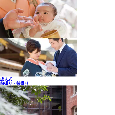
成人式
前撮り・後撮り