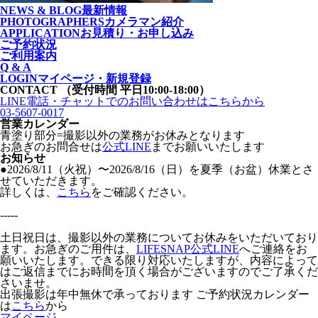
NEWS & BLOG
最新情報
PHOTOGRAPHERS
カメラマン紹介
APPLICATION
お見積り・お申し込み
ご予約状況
ご利用案内
Q & A
LOGIN
マイページ・新規登録
CONTACT
（受付時間 平日10:00-18:00）
LINE電話・チャットでの
お問い合わせはこちらから
03-5607-0017
営業カレンダー
青塗り
部分=撮影以外の業務がお休みとなります
お急ぎのお問合せは
公式LINE
までお願いいたします
お知らせ
●2026/8/11（火祝）〜2026/8/16（日）を夏季（お盆）休業とさ
せていただきます。
詳しくは、
こちら
をご確認ください。
-----
土日祝日は、撮影以外の業務についてお休みをいただいており
ます。お急ぎのご用件は、
LIFESNAP公式LINE
へご連絡をお
願いいたします。できる限り対応いたしますが、内容によって
はご返信までにお時間を頂く場合がございますのでご了承くだ
さいませ。
出張撮影は年中無休で承っております
ご予約状況カレンダー
は
こちら
から
マイページ