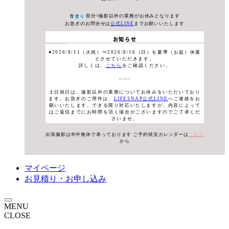
部分=撮影以外の業務がお休みとなります
青塗り
お急ぎのお問合せは
公式LINE
までお願いいたします
お知らせ
●2026/8/11（火祝）〜2026/8/16（日）を夏季（お盆）休業
とさせていただきます。
詳しくは、
こちら
をご確認ください。
-----
土日祝日は、撮影以外の業務についてお休みをいただいており
ます。お急ぎのご用件は、
LIFESNAP公式LINE
へご連絡をお
願いいたします。できる限り対応いたしますが、内容によって
はご返信までにお時間を頂く場合がございますのでご了承くだ
さいませ。
出張撮影は年中無休で承っております
ご予約状況カレンダーは
こちら
から
マイページ
お見積り・お申し込み
MENU
CLOSE