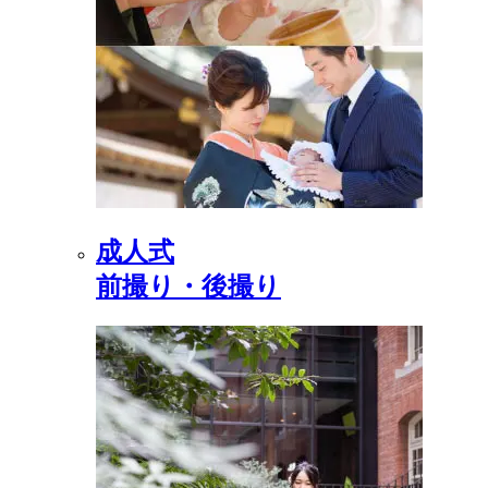
成人式
前撮り・後撮り