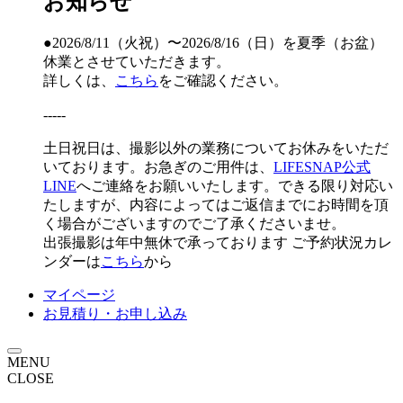
お知らせ
出張撮影以外の業務
出張撮影以外の業
休み
務休み
●2026/8/11（火祝）〜2026/8/16（日）を夏季（お盆）
休業とさせていただきます。
23
24
25
26
27
28
29
詳しくは、
こちら
をご確認ください。
出張撮影以外の業務
出張撮影以外の業
休み
務休み
-----
30
31
1
2
3
4
5
土日祝日は、撮影以外の業務についてお休みをいただ
出張撮影以外の業務
出張撮影以外の業務
いております。お急ぎのご用件は、
LIFESNAP公式
休み
休み
LINE
へご連絡をお願いいたします。できる限り対応い
たしますが、内容によってはご返信までにお時間を頂
く場合がございますのでご了承くださいませ。
出張撮影は年中無休で承っております
ご予約状況カレ
ンダーは
こちら
から
マイページ
お見積り・お申し込み
MENU
CLOSE