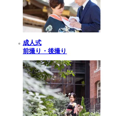
成人式
前撮り・後撮り