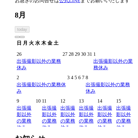
お急ぎのお問合せは
公式LINE
までお願いいたします
8月
today
日
月
火
水
木
金
土
26
27
28
29
30
31
1
出張撮影以外の業務
出張撮影以外の業
休み
務休み
2
3
4
5
6
7
8
出張撮影以外の業務休
出張撮影以外の業務
み
休み
9
10
11
12
13
14
15
出張撮
出張撮
出張撮
出張撮
出張撮
出張撮
影以外
影以外
影以外
影以外
影以外
影以外
の業務
の業務
の業務
の業務
の業務
の業務
休み
休み
休み
休み
休み
休み
16
17
18
19
20
21
22