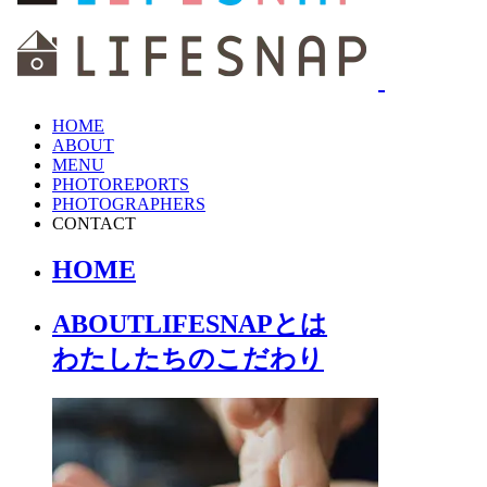
HOME
ABOUT
MENU
PHOTOREPORTS
PHOTOGRAPHERS
CONTACT
HOME
ABOUT
LIFESNAPとは
わたしたちの
こだわり