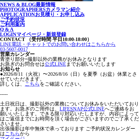
NEWS & BLOG
最新情報
PHOTOGRAPHERS
カメラマン紹介
APPLICATION
お見積り・お申し込み
ご予約状況
ご利用案内
Q & A
LOGIN
マイページ・新規登録
CONTACT
（受付時間 平日10:00-18:00）
LINE電話・チャットでの
お問い合わせはこちらから
03-5607-0017
営業カレンダー
青塗り
部分=撮影以外の業務がお休みとなります
お急ぎのお問合せは
公式LINE
までお願いいたします
お知らせ
●2026/8/11（火祝）〜2026/8/16（日）を夏季（お盆）休業とさ
せていただきます。
詳しくは、
こちら
をご確認ください。
-----
土日祝日は、撮影以外の業務についてお休みをいただいており
ます。お急ぎのご用件は、
LIFESNAP公式LINE
へご連絡をお
願いいたします。できる限り対応いたしますが、内容によって
はご返信までにお時間を頂く場合がございますのでご了承くだ
さいませ。
出張撮影は年中無休で承っております
ご予約状況カレンダー
は
こちら
から
マイページ