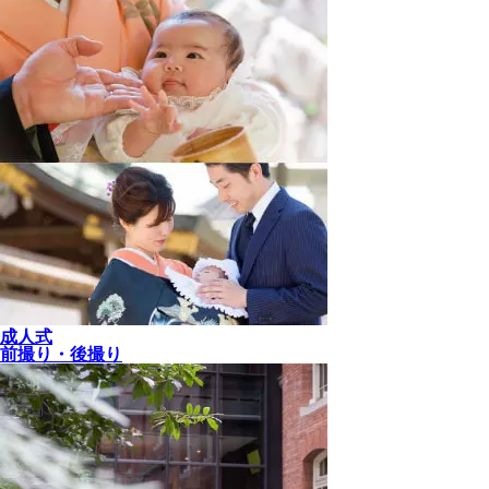
成人式
前撮り・後撮り