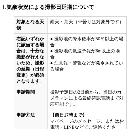
1.気象状況による
撮影日延期について
対象となる天
雨天・荒天（※曇りは対象外です）
候
右記いずれか
● 撮影地の降水確率が50％以上の場
に該当する場
合
合は、十分な
● 撮影地の風速予報が6m以上の場
撮影が行えな
合
いため、撮影
● 注意報・警報などが発令されてい
の延期（日程
る場合
変更）が必須
となります。
申請期間
撮影予定日の2日前から、当日のカ
メラマンによる最終確認電話まで対
応可能です。
申請方法
【前日17時まで】
マイページのメッセージ、またはお
電話・LINEなどでご連絡くださ