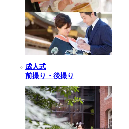
成人式
前撮り・後撮り