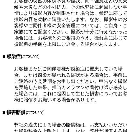
お客様の突然の体調不良や怪我、雨・強風などの悪天
候や天災などの不可抗力、その他弊社に起因しない事
情により撮影内容が制限された場合は、状況に応じて
撮影内容を柔軟に調整いたします。なお、撮影中のお
客様やご同伴者様の安全管理については、ご自身・ご
家族にてご配慮ください。撮影が十分に行えなかった
場合には、お客様とのご相談のうえ、撮れ高に応じて
撮影料の半額を上限にご返金する場合があります。
■ 感染症について
お客様またはご同伴者様が感染症に罹患している場
合、または感染が疑われる症状がある場合は、事前に
ご連絡のうえ延期をお申し出ください。申告なく撮影
を実施した結果、担当カメラマンや着付け師が感染し
た場合には、これに起因して生じた損害についてお客
様に賠償をお願いする場合があります。
■ 損害賠償について
弊社の過失による場合の賠償額は、お支払いいただい
た撮影料金を上限とします。なお、弊社が賠償する損