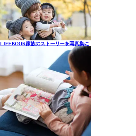
LIFEBOOK
家族の
ストーリーを
写真集に