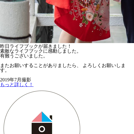
昨日ライフブックが届きました！
素敵なライフブックに感動しました。
有難うございました。
またお願いすることがありましたら、 よろしくお願いしま
す。
2019年7月撮影
もっと詳しく！