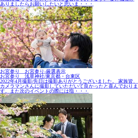
ありましたらお願いしたいと思いま・・・
お宮参り__お宮参り-厳選表示
お宮参り 浅草神社/東京都・台東区
2022年4月撮影/先日は撮影ありがとうございました。 家族皆、
カメラマンさんに撮影していただいて良かったと喜んでおりま
す。また次のイベントの際には指・・・