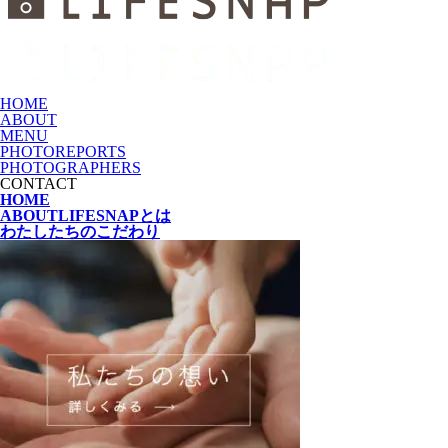
HOME
ABOUT
MENU
PHOTOREPORTS
PHOTOGRAPHERS
CONTACT
HOME
ABOUT
LIFESNAPとは
わたしたちの
こだわり