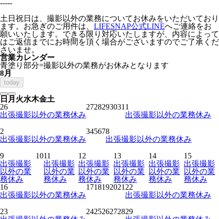
-----
土日祝日は、撮影以外の業務についてお休みをいただいており
ます。お急ぎのご用件は、
LIFESNAP公式LINE
へご連絡をお
願いいたします。できる限り対応いたしますが、内容によって
はご返信までにお時間を頂く場合がございますのでご了承くだ
さいませ。
営業カレンダー
青塗り
部分=撮影以外の業務がお休みとなります
8月
today
日
月
火
水
木
金
土
26
27
28
29
30
31
1
出張撮影以外の業務休み
出張撮影以外の業務休み
2
3
4
5
6
7
8
出張撮影以外の業務休み
出張撮影以外の業務休み
9
10
11
12
13
14
15
出張撮影
出張撮影
出張撮影
出張撮影
出張撮影
出張撮影
以外の業
以外の業
以外の業
以外の業
以外の業
以外の業
務休み
務休み
務休み
務休み
務休み
務休み
16
17
18
19
20
21
22
出張撮影以外の業務休み
出張撮影以外の業務休み
23
24
25
26
27
28
29