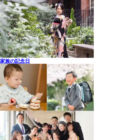
家族の記念日