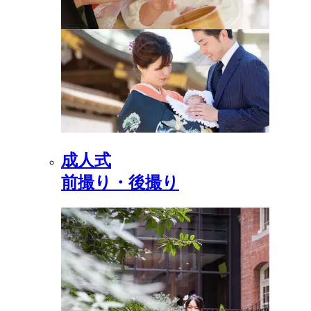
成人式
前撮り・後撮り