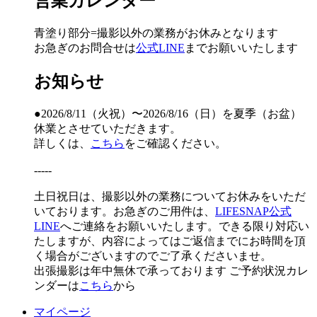
営業カレンダー
青塗り
部分=撮影以外の業務がお休みとなります
お急ぎのお問合せは
公式LINE
までお願いいたします
お知らせ
●2026/8/11（火祝）〜2026/8/16（日）を夏季（お盆）
休業とさせていただきます。
詳しくは、
こちら
をご確認ください。
-----
土日祝日は、撮影以外の業務についてお休みをいただ
いております。お急ぎのご用件は、
LIFESNAP公式
LINE
へご連絡をお願いいたします。できる限り対応い
たしますが、内容によってはご返信までにお時間を頂
く場合がございますのでご了承くださいませ。
出張撮影は年中無休で承っております
ご予約状況カレ
ンダーは
こちら
から
マイページ