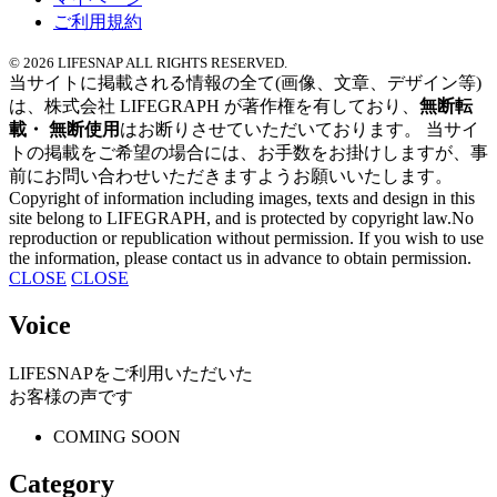
ご利用規約
© 2026 LIFESNAP ALL RIGHTS RESERVED.
当サイトに掲載される情報の全て
(画像、文章、デザイン等)
は、
株式会社 LIFEGRAPH が
著作権を有しており、
無断転
載・ 無断使用
はお断りさせていただいております。
当サイ
トの掲載を
ご希望の場合には、
お手数をお掛けしますが、
事
前にお問い合わせいただきますよう
お願いいたします。
Copyright of information
including images,
texts and design
in this
site
belong to LIFEGRAPH,
and is protected by copyright law.No
reproduction or
republication without permission.
If you wish to use
the information,
please contact us in
advance to obtain permission.
CLOSE
CLOSE
Voice
LIFESNAPを
ご利用いただいた
お客様の声です
COMING SOON
Category