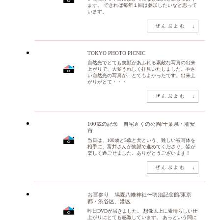
ます。 できれば毎年１回は参加したいなと思って
います。
TOKYO PHOTO PICNIC
自然光でとても笑顔があふれる素敵な写真の出来
上がりで、大変うれしく拝見いたしました。やさ
い自然光の写真が、とてもよかったです。出来上
がりがとて・・・
100歳の記念 自宅近くの公園/千葉県・浦安
市
当日は、100歳と5歳と犬という、難しい被写体を
相手に、富井さんが笑顔で進めてくださり、皆が
楽しく過ごせました。ありがとうございます！
お宮参り 鳩森八幡神社〜明治記念館/東京
都・渋谷区、港区
昨日DVDが届きました。 想像以上に素晴らしい仕
上がりにとても感激しています。 あっという間に