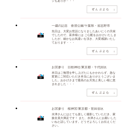
ジもありが・・・
一歳の記念 香澄公園/千葉県・習志野市
先日は、大変お世話になりましたあいにくの天候
でしたので、富井様には ご心配をおかけいたしま
したが、細かなお気遣いを頂き、大変感謝いたし
ております・・・
お宮参り 日枝神社/東京都・千代田区
本日はご無理を申し上げたにもかかわらず、急な
変更にご対応いただき本当にありがとうございま
した。おかげさまで最高のお天気と美しい桜に恵
まれました・・・
お宮参り 桜神宮/東京都・世田谷区
水津さんにはとても楽しく撮影していただき、家
族全員大満足です！ また、水津さんにお願いした
いねと話しています。どうぞよろしくお伝えくだ
さい。