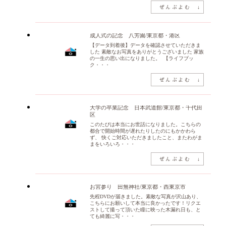
成人式の記念 八芳園/東京都・港区
【データ到着後】データを確認させていただきま
した 素敵なお写真をありがとうございました 家族
の一生の思い出になりました。 【ライフブッ
ク・・・
大学の卒業記念 日本武道館/東京都・千代田
区
このたびは本当にお世話になりました。こちらの
都合で開始時間が遅れたりしたのにもかかわら
ず、 快くご対応いただきましたこと、またわがま
まをいろいろ・・・
お宮参り 田無神社/東京都・西東京市
先程DVDが届きました。素敵な写真が沢山あり、
こちらにお願いして本当に良かったです！リクエ
ストして撮って頂いた瞳に映った木漏れ日も、と
ても綺麗に写・・・