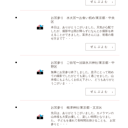
お宮参り 水天宮〜お食い初め/東京都・中央
区
本日は、ありがとうございました。天気が心配で
したが、撮影中は雨が降らずになんとか撮影を終
えることができました。富井さんには、初着の着
せ方まで丁・・・
お宮参り ご自宅〜沼袋氷川神社/東京都・中
野区
無事にお宮参り終了しました。息子にとって初め
ての撮影でしたがとても楽しく過ごせました。山
本様にもよろしくお伝え下さい。 どうもありがと
うございま・・・
お宮参り 根津神社/東京都・文京区
先日は、ありがとうございました。カメラマンの
山本様も大変お優しく、楽しい時間となりまし
た。 子どもを連れて長時間出掛けることも、 お宮
参りと・・・