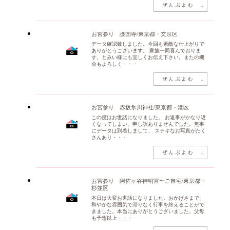
お宮参り 護国寺/東京都・文京区
データ確認致しました。今回も素敵な仕上がりで
ありがとうございます。 家族一同喜んでおりま
す。とみい様にも宜しくお伝え下さい。またの機
会もよろしく・・・
お宮参り 赤坂氷川神社/東京都・港区
この度はお世話になりました。 お返事がかなり遅
くなってしまい、申し訳ありませんでした。無事
にデータは到着しまして、 ステキなお写真がたく
さんあり・・・
お宮参り 阿佐ヶ谷神明宮〜ご自宅/東京都・
杉並区
本日は大変お世話になりました。おかげさまで、
和やかな雰囲気で滞りなく行事を終えることがで
きました。本当にありがとうございました。父母
も予想以上・・・