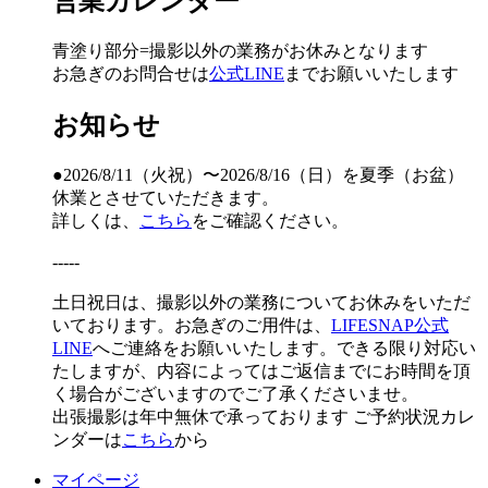
営業カレンダー
青塗り
部分=撮影以外の業務がお休みとなります
お急ぎのお問合せは
公式LINE
までお願いいたします
お知らせ
●2026/8/11（火祝）〜2026/8/16（日）を夏季（お盆）
休業とさせていただきます。
詳しくは、
こちら
をご確認ください。
-----
土日祝日は、撮影以外の業務についてお休みをいただ
いております。お急ぎのご用件は、
LIFESNAP公式
LINE
へご連絡をお願いいたします。できる限り対応い
たしますが、内容によってはご返信までにお時間を頂
く場合がございますのでご了承くださいませ。
出張撮影は年中無休で承っております
ご予約状況カレ
ンダーは
こちら
から
マイページ