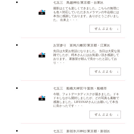
七五三 鳥越神社/東京都・台東区
撮影はとても楽しくできました。こちらの無理に
も色々対応していただきカメラマンの牛込様には
本当に感謝しております。ありがとうございまし
た。 出来上・・・
お宮参り 富岡八幡宮/東京都・江東区
先日は大変お世話になりました。 当日は大変な混
雑でしたが、樗木さんにはお気遣い頂き感謝して
おります。 家族皆が頼んで良かったと話してお
り・・・
七五三 船橋大神宮/千葉県・船橋市
今朝、フォトデータディスクが届きました。ドキ
ドキしながら開封しましたが、どの写真も素敵で
感激しました。LIFESNAPさんにお願いして本当
に良かったです・・・
七五三 新宿氷川神社/東京都・新宿区