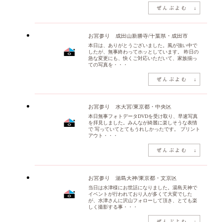
お宮参り 成田山新勝寺/千葉県・成田市
本日は、ありがとうございました。風が強い中で
したが、無事終わってホッとしています。 昨日の
急な変更にも、快くご対応いただいて、家族揃っ
ての写真を・・・
お宮参り 水天宮/東京都・中央区
本日無事フォトデータDVDを受け取り、早速写真
を拝見しました。みんなが綺麗に楽しそうな表情
で 写っていてとてもうれしかったです。 プリント
アウト・・・
お宮参り 湯島天神/東京都・文京区
当日は水津様にお世話になりました。湯島天神で
イベントが行われており人が多くて大変でした
が、水津さんに沢山フォローして頂き、とても楽
しく撮影する事・・・