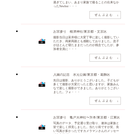
過ぎてしまい、あまり家族で撮ることの出来なか
ったNewbor・・・
お宮参り 根津神社/東京都・文京区
撮影当日は富井様に大変丁寧に楽しく撮影してい
ただき、両家両親とも感動しておりました。息子
がほとんど寝たままだったのが残念でしたが、参
加者全員に・・・
入園の記念 水元公園/東京都・葛飾区
先日は撮影、ありがとうございました。子どもが
多くて撮影が大変だったと思いますが、家族みん
なで楽しく撮影ができました。ありがとうござい
ました。フォ・・・
お宮参り 亀戸天神社〜升本/東京都・江東区
写真のデータ、予定通り受け取り、連休は家族と
皆で楽しく拝見しました。当たり前ですが笑、良
い写真が多かったですカメラマンさんのメッセー