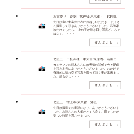
お宮参り 赤坂日枝神社/東京都・千代田区
先日は寒い中富井代表にお越しいただき、 たくさ
ん撮影して頂きありがとうございました。私達家
族だけでしたら、 上の子が動き回り写真どころで
はなく、 ・・・
七五三 日枝神社・水天宮/東京都・清瀬市
カメラマンの樗木さんには天気の関係で色々配慮
を頂き本当にありがとうございました。おかげで
奇跡的に晴れ空で写真を撮って頂く事が出来まし
た。娘も少し・・・
七五三 増上寺/東京都・港区
先日は撮影でお世話になり、ありがとうございま
した。水津さんの人柄がとても良く、雨でしたが
楽しい時間を過ごせました。