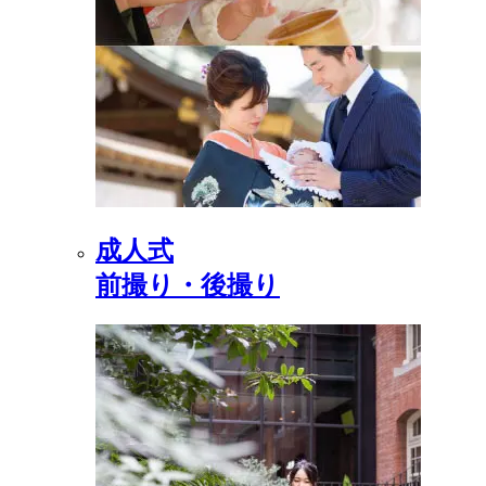
成人式
前撮り・後撮り