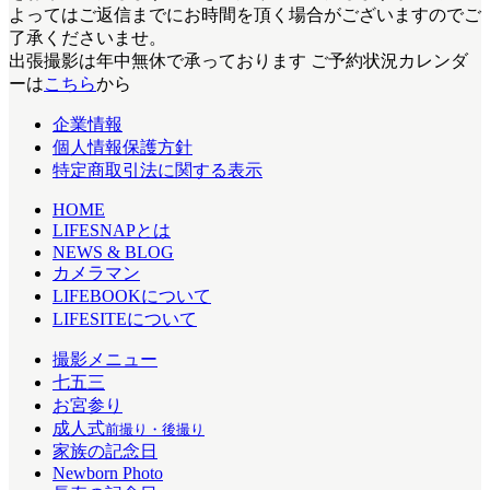
よってはご返信までにお時間を頂く場合がございますのでご
了承くださいませ。
出張撮影は年中無休で承っております
ご予約状況カレンダ
ーは
こちら
から
企業情報
個人情報保護方針
特定商取引法に関する表示
HOME
LIFESNAPとは
NEWS & BLOG
カメラマン
LIFEBOOKについて
LIFESITEについて
撮影メニュー
七五三
お宮参り
成人式
前撮り・後撮り
家族の記念日
Newborn Photo