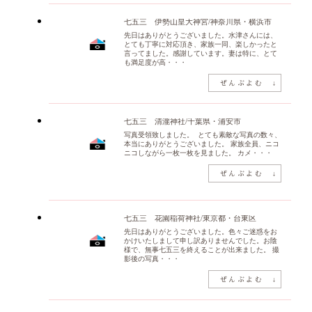
七五三 伊勢山皇大神宮/神奈川県・横浜市
先日はありがとうございました。水津さんには、
とても丁寧に対応頂き、家族一同、楽しかったと
言ってました。感謝しています。妻は特に、とて
も満足度が高・・・
七五三 清瀧神社/千葉県・浦安市
写真受領致しました。 とても素敵な写真の数々、
本当にありがとうございました。 家族全員、ニコ
ニコしながら一枚一枚を見ました。 カメ・・・
七五三 花園稲荷神社/東京都・台東区
先日はありがとうございました。色々ご迷惑をお
かけいたしまして申し訳ありませんでした。お陰
様で、無事七五三を終えることが出来ました。 撮
影後の写真・・・