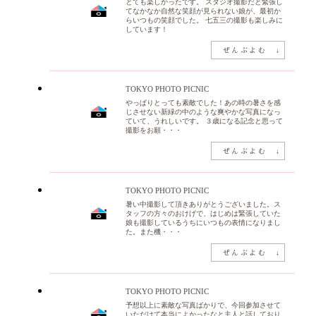
とても楽しかったです。 スタジオ撮影だと緊張し
てなかなか自然な笑顔が見られない娘が、最初か
らいつもの笑顔でした。 七五三の撮影も楽しみに
しています！
TOKYO PHOTO PICNIC
やっぱりとっても素敵でした！あの時の暑さを感
じさせない新緑の中のような爽やかな写真になっ
ていて、うれしいです。 ３歳になる記念と思って
撮影をお願・・・
TOKYO PHOTO PICNIC
暑い中撮影して頂きありがとうございました。ス
タッフの方々のおけげで、はじめは緊張していた
娘も撮影しているうちにいつもの表情になりまし
た。また機・・・
TOKYO PHOTO PICNIC
予想以上に素敵な写真ばかりで、今回参加させて
いただけて本当によかったなと主人と話しており