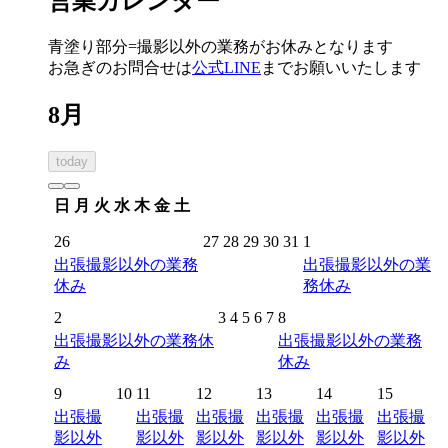
営業カレンダー
青塗り
部分=撮影以外の業務がお休みとなります
お急ぎのお問合せは
公式LINE
までお願いいたします
8月
today
日
月
火
水
木
金
土
26
27
28
29
30
31
1
出張撮影以外の業務
出張撮影以外の業
休み
務休み
2
3
4
5
6
7
8
出張撮影以外の業務休
出張撮影以外の業務
み
休み
9
10
11
12
13
14
15
出張撮
出張撮
出張撮
出張撮
出張撮
出張撮
影以外
影以外
影以外
影以外
影以外
影以外