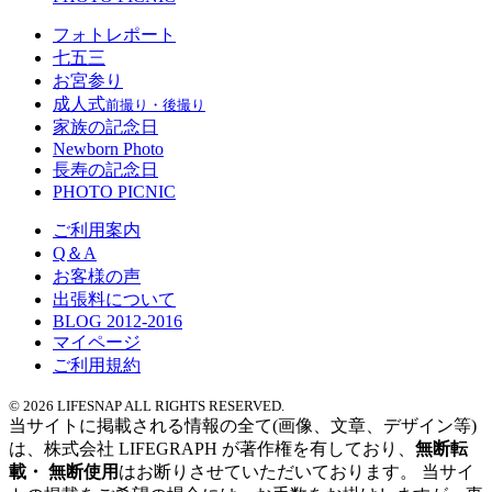
フォトレポート
七五三
お宮参り
成人式
前撮り・後撮り
家族の記念日
Newborn Photo
長寿の記念日
PHOTO PICNIC
ご利用案内
Q＆A
お客様の声
出張料について
BLOG 2012-2016
マイページ
ご利用規約
© 2026 LIFESNAP ALL RIGHTS RESERVED.
当サイトに掲載される情報の全て
(画像、文章、デザイン等)
は、
株式会社 LIFEGRAPH が
著作権を有しており、
無断転
載・ 無断使用
はお断りさせていただいております。
当サイ