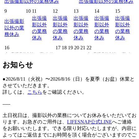
出張撮影以外の業務休み
出張撮影以外の業務休み
9
10
11
12
13
14
15
出張撮
出張撮
出張撮
出張撮
出張撮
出張撮影
影以外
影以外
影以外
影以外
影以外
以外の業
の業務
の業務
の業務
の業務
の業務
務休み
休み
休み
休み
休み
休み
16
17
18
19
20
21
22
出張撮影以外の業務休
出張撮影以外の業務
み
休み
お知らせ
23
24
25
26
27
28
29
出張撮影以外の業務休
出張撮影以外の業務
●2026/8/11（火祝）〜2026/8/16（日）を夏季（お盆）休業と
み
休み
させていただきます。
詳しくは、
こちら
をご確認ください。
30
31
1
2
3
4
5
出張撮影以外の業務休
出張撮影以外の業務休
-----
み
み
土日祝日は、撮影以外の業務についてお休みをいただいてお
ります。お急ぎのご用件は、
LIFESNAP公式LINE
へご連絡
をお願いいたします。できる限り対応いたしますが、内容に
よってはご返信までにお時間を頂く場合がございますのでご