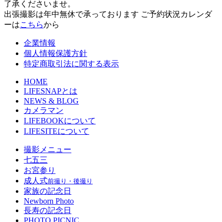
了承くださいませ。
出張撮影は年中無休で承っております
ご予約状況カレンダ
ーは
こちら
から
企業情報
個人情報保護方針
特定商取引法に関する表示
HOME
LIFESNAPとは
NEWS & BLOG
カメラマン
LIFEBOOKについて
LIFESITEについて
撮影メニュー
七五三
お宮参り
成人式
前撮り・後撮り
家族の記念日
Newborn Photo
長寿の記念日
PHOTO PICNIC