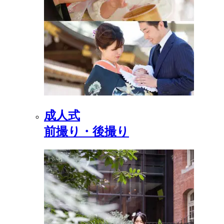
成人式
前撮り・後撮り