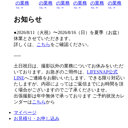
の業務
の業務
の業務
の業務
の業務
の業務
休み
休み
休み
休み
休み
休み
お知らせ
16
17
18
19
20
21
22
出張撮影以外の業務
出張撮影以外の業
休み
務休み
●2026/8/11（火祝）〜2026/8/16（日）を夏季（お盆）
休業とさせていただきます。
23
24
25
26
27
28
29
詳しくは、
こちら
をご確認ください。
出張撮影以外の業務
出張撮影以外の業
休み
務休み
-----
30
31
1
2
3
4
5
土日祝日は、撮影以外の業務についてお休みをいただ
出張撮影以外の業務
出張撮影以外の業務
いております。お急ぎのご用件は、
LIFESNAP公式
休み
休み
LINE
へご連絡をお願いいたします。できる限り対応い
たしますが、内容によってはご返信までにお時間を頂
く場合がございますのでご了承くださいませ。
出張撮影は年中無休で承っております
ご予約状況カレ
ンダーは
こちら
から
マイページ
お見積り・お申し込み