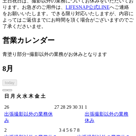
土日祝日は、撮影以外の業務についてお休みをいただいてお
ります。お急ぎのご用件は、
LIFESNAP公式LINE
へご連絡
をお願いいたします。できる限り対応いたしますが、内容に
よってはご返信までにお時間を頂く場合がございますのでご
了承くださいませ。
営業カレンダー
青塗り
部分=撮影以外の業務がお休みとなります
8月
today
日
月
火
水
木
金
土
26
27
28
29
30
31
1
出張撮影以外の業務休
出張撮影以外の業務
み
休み
2
3
4
5
6
7
8