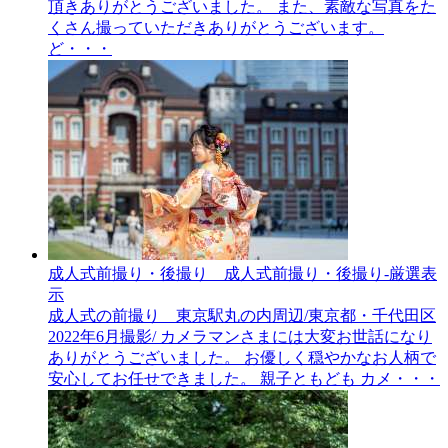
頂きありがとうございました。 また、素敵な写真をた
くさん撮っていただきありがとうございます。
ど・・・
成人式前撮り・後撮り__成人式前撮り・後撮り-厳選表
示
成人式の前撮り 東京駅丸の内周辺/東京都・千代田区
2022年6月撮影/ カメラマンさまには大変お世話になり
ありがとうございました。 お優しく穏やかなお人柄で
安心してお任せできました。 親子ともども カメ・・・