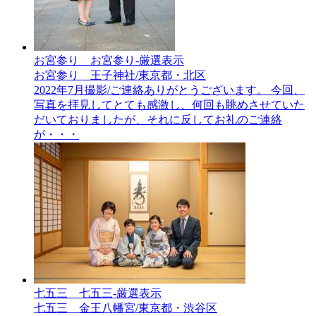
お宮参り__お宮参り-厳選表示
お宮参り 王子神社/東京都・北区
2022年7月撮影/ご連絡ありがとうございます。 今回、
写真を拝見してとても感激し、何回も眺めさせていた
だいておりましたが、それに反してお礼のご連絡
が・・・
七五三__七五三-厳選表示
七五三 金王八幡宮/東京都・渋谷区