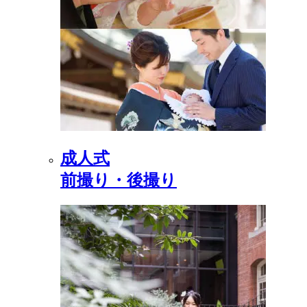
成人式
前撮り・後撮り