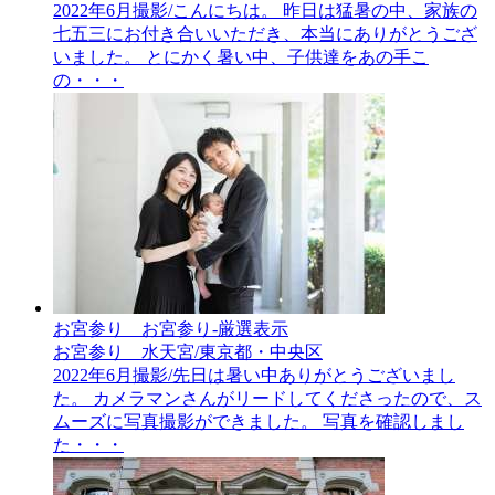
2022年6月撮影/こんにちは。 昨日は猛暑の中、家族の
七五三にお付き合いいただき、本当にありがとうござ
いました。 とにかく暑い中、子供達をあの手こ
の・・・
お宮参り__お宮参り-厳選表示
お宮参り 水天宮/東京都・中央区
2022年6月撮影/先日は暑い中ありがとうございまし
た。 カメラマンさんがリードしてくださったので、ス
ムーズに写真撮影ができました。 写真を確認しまし
た・・・