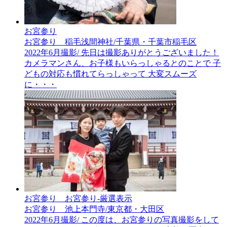
お宮参り
お宮参り 稲毛浅間神社/千葉県・千葉市稲毛区
2022年6月撮影/ 先日は撮影ありがとうございました！
カメラマンさん、お子様もいらっしゃるとのことで 子
どもの対応も慣れてらっしゃって 大変スムーズ
に・・・
お宮参り__お宮参り-厳選表示
お宮参り 池上本門寺/東京都・大田区
2022年6月撮影/ この度は、お宮参りの写真撮影をして