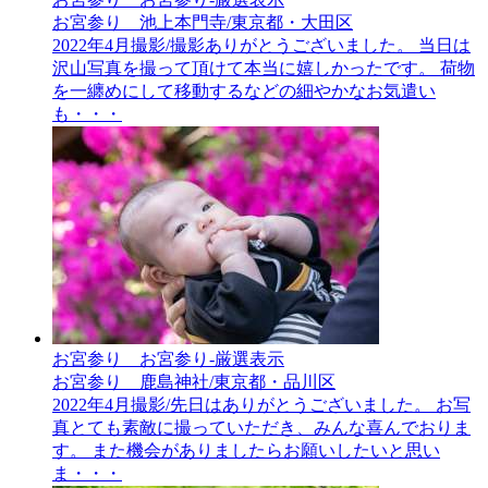
お宮参り 池上本門寺/東京都・大田区
2022年4月撮影/撮影ありがとうございました。 当日は
沢山写真を撮って頂けて本当に嬉しかったです。 荷物
を一纏めにして移動するなどの細やかなお気遣い
も・・・
お宮参り__お宮参り-厳選表示
お宮参り 鹿島神社/東京都・品川区
2022年4月撮影/先日はありがとうございました。 お写
真とても素敵に撮っていただき、みんな喜んでおりま
す。 また機会がありましたらお願いしたいと思い
ま・・・