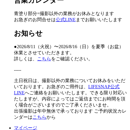
営業カレンダー
青塗り
部分=撮影以外の業務がお休みとなります
お急ぎのお問合せは
公式LINE
までお願いいたします
お知らせ
●2026/8/11（火祝）〜2026/8/16（日）を夏季（お盆）
休業とさせていただきます。
詳しくは、
こちら
をご確認ください。
-----
土日祝日は、撮影以外の業務についてお休みをいただ
いております。お急ぎのご用件は、
LIFESNAP公式
LINE
へご連絡をお願いいたします。できる限り対応い
たしますが、内容によってはご返信までにお時間を頂
く場合がございますのでご了承くださいませ。
出張撮影は年中無休で承っております
ご予約状況カレ
ンダーは
こちら
から
マイページ