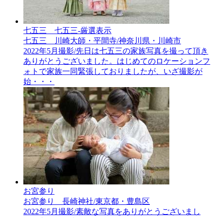
七五三__七五三-厳選表示
七五三 川崎大師・平間寺/神奈川県・川崎市
2022年5月撮影/先日は七五三の家族写真を撮って頂き
ありがとうございました。はじめてのロケーションフ
ォトで家族一同緊張しておりましたが、いざ撮影が
始・・・
お宮参り
お宮参り 長崎神社/東京都・豊島区
2022年5月撮影/素敵な写真をありがとうございまし