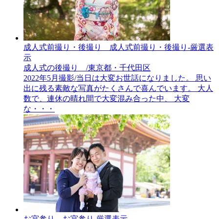
成人式前撮り・後撮り__成人式前撮り・後撮り-厳選表
示
成人式の後撮り /東京都・千代田区
2022年5月撮影/当日は大変お世話になりました。 思い
出に残る素敵な写真がたくさんで喜んでいます。 大人
数で、連休の晴れ間で大変混み合った中、 大変
な・・・
お宮参り__お宮参り-厳選表示