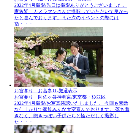
2022年4月撮影/先日は撮影ありがとうございました。
家族皆、カメラマンさんに撮影していただいて良かっ
たと喜んでおります。また次のイベントの際には
指・・・
お宮参り__お宮参り-厳選表示
お宮参り 阿佐ヶ谷神明宮/東京都・杉並区
2022年4月撮影/お写真確認いたしました。 今回も素敵
な仕上がりで家族みんな大変喜んでおります。 落ち着
きなく、飽きっぽい子供たちと慌ただしく撮影し
た・・・