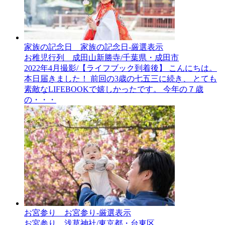
家族の記念日__家族の記念日-厳選表示
お稚児行列 成田山新勝寺/千葉県・成田市
2022年4月撮影/【ライフブック到着後】 こんにちは。
本日届きました！ 前回の3歳の七五三に続き、 とても
素敵なLIFEBOOKで嬉しかったです。 今年の７歳
の・・・
お宮参り__お宮参り-厳選表示
お宮参り 浅草神社/東京都・台東区